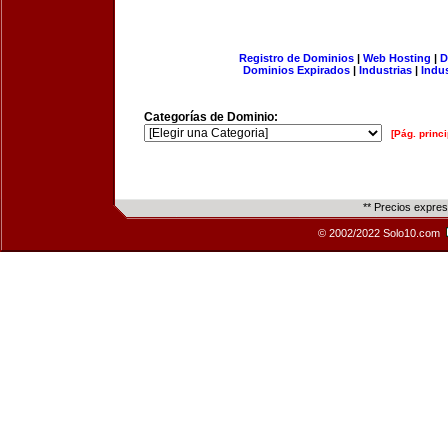
Registro de Dominios
|
Web Hosting
|
D
Dominios Expirados
|
Industrias
|
Indu
Categorías de Dominio:
[Pág. princi
** Precios expre
© 2002/2022 Solo10.com